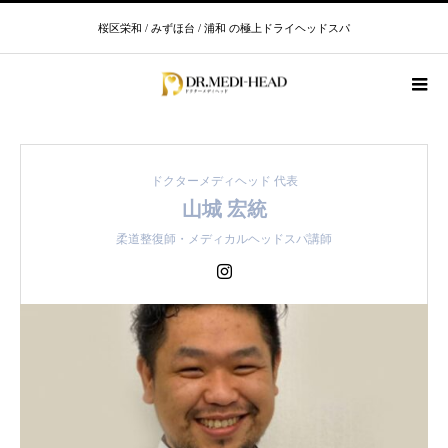
桜区栄和 / みずほ台 / 浦和 の極上ドライヘッドスパ
スタッフ紹介
山城 宏統
スタッフ紹介
ドクターメディヘッド 代表
山城 宏統
柔道整復師・メディカルヘッドスパ講師