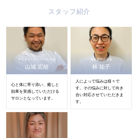
スタッフ紹介
ドクターメディヘッド 代表
桜区栄和店店長
山城 宏統
林 祐子
人によって悩みは様々で
心と体に寄り添い、癒しと
す。その悩みに対して向き
効果を実感していただける
合い対応させていただきま
サロンとなっています。
す。